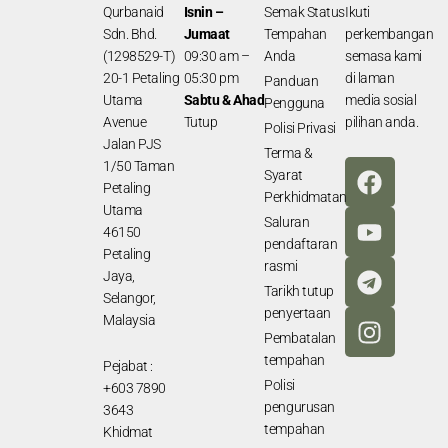
Qurbanaid
Isnin –
Semak Status
Ikuti
Sdn. Bhd.
Jumaat
Tempahan
perkembangan
(1298529-T)
09:30 am –
Anda
semasa kami
20-1 Petaling
05:30 pm
di laman
Panduan
Utama
Sabtu & Ahad
media sosial
Pengguna
Avenue
Tutup
pilihan anda.
Polisi Privasi
Jalan PJS
Terma &
F
Y
T
I
1/50 Taman
Syarat
a
o
e
n
Petaling
Perkhidmatan
Utama
c
u
l
s
Saluran
46150
e
t
e
t
pendaftaran
Petaling
b
u
g
a
rasmi
Jaya,
o
b
r
g
Tarikh tutup
Selangor,
o
e
a
r
penyertaan
Malaysia
k
m
a
Pembatalan
tempahan
m
Pejabat :
Polisi
+603 7890
pengurusan
3643
tempahan
Khidmat