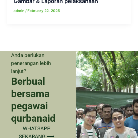
Gambar & Laporan pelaksanaan
admin
/
February 22, 2025
Anda perlukan
penerangan lebih
lanjut?
Berbual
bersama
pegawai
qurbanaid
WHATSAPP
SEKARANG ⟶