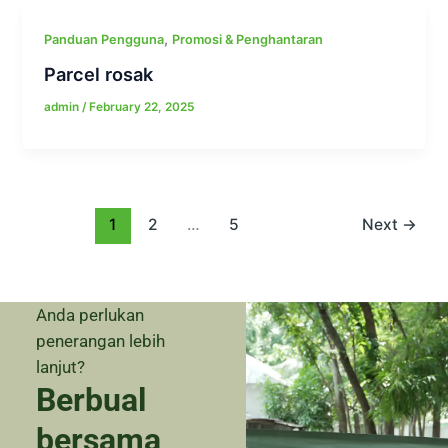
,
Panduan Pengguna
Promosi & Penghantaran
Parcel rosak
admin
/
February 22, 2025
1
2
…
5
Next
→
Anda perlukan
penerangan lebih
lanjut?
Berbual
bersama