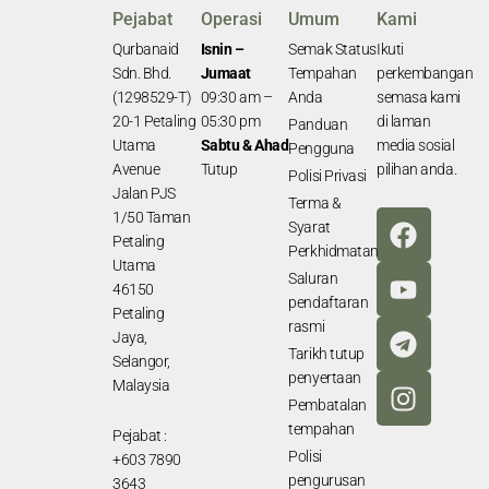
Pejabat
Operasi
Umum
Kami
Qurbanaid
Isnin –
Semak Status
Ikuti
Sdn. Bhd.
Jumaat
Tempahan
perkembangan
(1298529-T)
09:30 am –
Anda
semasa kami
20-1 Petaling
05:30 pm
di laman
Panduan
Utama
Sabtu & Ahad
media sosial
Pengguna
Avenue
Tutup
pilihan anda.
Polisi Privasi
Jalan PJS
Terma &
F
Y
T
I
1/50 Taman
Syarat
a
o
e
n
Petaling
Perkhidmatan
Utama
c
u
l
s
Saluran
46150
e
t
e
t
pendaftaran
Petaling
b
u
g
a
rasmi
Jaya,
o
b
r
g
Tarikh tutup
Selangor,
o
e
a
r
penyertaan
Malaysia
k
m
a
Pembatalan
tempahan
m
Pejabat :
Polisi
+603 7890
pengurusan
3643