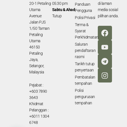
20-1 Petaling
05:30 pm
di laman
Panduan
Utama
Sabtu & Ahad
media sosial
Pengguna
Avenue
Tutup
pilihan anda.
Polisi Privasi
Jalan PJS
Terma &
F
Y
T
I
1/50 Taman
Syarat
a
o
e
n
Petaling
Perkhidmatan
Utama
c
u
l
s
Saluran
46150
e
t
e
t
pendaftaran
Petaling
b
u
g
a
rasmi
Jaya,
o
b
r
g
Tarikh tutup
Selangor,
o
e
a
r
penyertaan
Malaysia
k
m
a
Pembatalan
tempahan
m
Pejabat :
Polisi
+603 7890
pengurusan
3643
tempahan
Khidmat
Pelanggan :
+6011 1304
6748