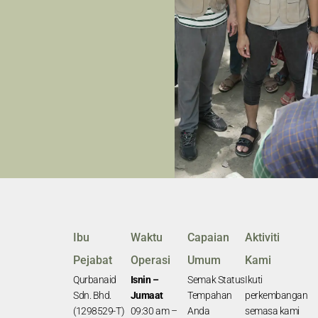
Ibu
Waktu
Capaian
Aktiviti
Pejabat
Operasi
Umum
Kami
Qurbanaid
Isnin –
Semak Status
Ikuti
Sdn. Bhd.
Jumaat
Tempahan
perkembangan
(1298529-T)
09:30 am –
Anda
semasa kami